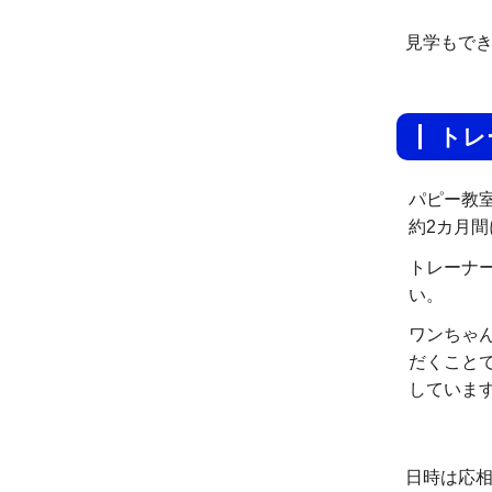
見学もで
ト
パピー教
約2カ月
トレーナ
い。
ワンちゃ
だくこと
していま
日時は応