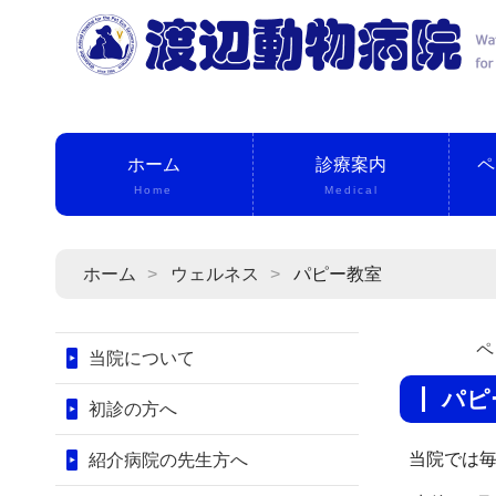
ホーム
診療案内
ペ
Home
Medical
ホーム
ウェルネス
パピー教室
ペ
当院について
パ
初診の方へ
当院では
紹介病院の先生方へ