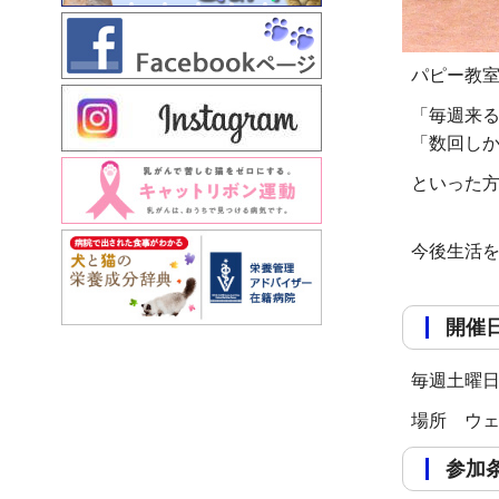
パピー教
「毎週来
「数回し
といった方
今後生活
開催
毎週土曜日
場所 ウェ
参加