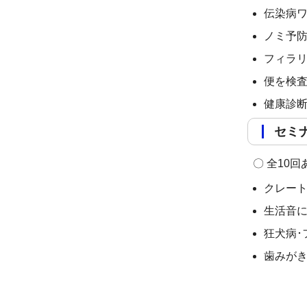
伝染病ワ
ノミ予
フィラ
便を検
健康診
セミ
全10回
クレー
生活音
狂犬病･
歯みが