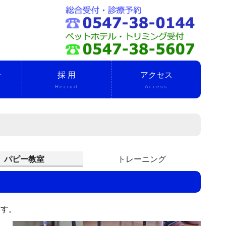
介
採 用
アクセス
Recruit
Access
パピー教室
トレーニング
ます。