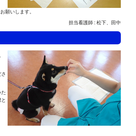
でお願いします。
担当看護師 : 松下、田中
、
ださ
いた
標と