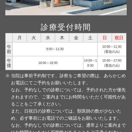
診療受付時間
月
火
水
木
金
土
日
祝日
午
10:00～11:30
9:00～11:30
前
(緊急のみ)
午
14:00～1
15:00～17:00
16:00～18:30
後
8:30
(緊急のみ)
当院は事前予約制です。診察をご希望の際は、あらかじめ
お電話にてご予約をお願いいたします。
なお、予約なしでの診察については、予約された方が優先
されますので、ご案内までにお時間をいただく可能性があ
ることをご了承ください。
また、日祝日の診察については、獣医師の数が少ないた
め、必ず事前にお電話でのご確認をお願いいたします。
なお、予約なしでの診察については、通常よりご案内まで