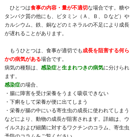
ひとつは
食事の内容・量が不適切
な場合です。糖や
タンパク質の他にも、ビタミン（Ａ、Ｂ、Ｄなど）や
カルシウム、鉄、銅などのミネラルの不足により成長
が遅れることがあります。
もうひとつは、食事が適切でも
成長を阻害する何ら
かの病気がある
場合です。
病気の種類は、
感染症
と
生まれつきの病気
に分けられ
ます。
感染症
の場合、
・腸に障害を受け栄養をうまく吸収できない
・下痢をして栄養が便に出てしまう
・栄養が腸の中にいる寄生虫の成長に使われてしまう
などにより、動物の成長が阻害されます。詳細は、ウ
イルスおよび細菌に対するワクチンのコラム、寄生虫
予防のコラムをご覧ください。