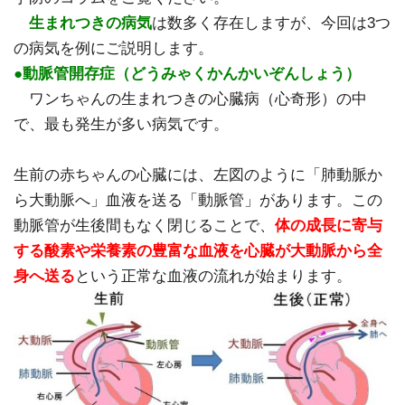
生まれつきの病気
は数多く存在しますが、今回は3つ
の病気を例にご説明します。
●動脈管開存症（どうみゃくかんかいぞんしょう）
ワンちゃんの生まれつきの心臓病（心奇形）の中
で、最も発生が多い病気です。
生前の赤ちゃんの心臓には、左図のように「肺動脈か
ら大動脈へ」血液を送る「動脈管」があります。この
動脈管が生後間もなく閉じることで、
体の成長に寄与
する酸素や栄養素の豊富な血液を心臓が大動脈から全
身へ送る
という正常な血液の流れが始まります。