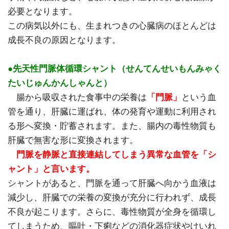
必要となります。
この病気以外にも、生まれつきの心臓病のほとんどは
成長不良の原因となります。
●先天性門脈体循環シャント（せんてんせいもんみゃく
たいじゅんかんしゃんと）
腸から吸収された食事中の栄養は
「門脈」
という血
管を通り、肝臓に運ばれ、体の発育や運動に利用され
る形へ変換・貯蓄されます。また、腸内の毒性物質も
肝臓で無害な形に変換されます。
門脈を静脈と直接連結してしまう異常な血管を「シ
ャント」と言います。
シャントがあると、門脈を通って肝臓へ向かう血液は
減少し、肝臓での栄養の変換が充分に行われず、成長
不良が起こります。さらに、毒性物質が全身を循環し
てしまうため、嘔吐・下痢などの消化器症状やけいれ