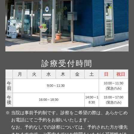
診療受付時間
月
火
水
木
金
土
日
祝日
午
10:00～11:30
9:00～11:30
前
(緊急のみ)
午
14:00～1
15:00～17:00
16:00～18:30
後
8:30
(緊急のみ)
当院は事前予約制です。診察をご希望の際は、あらかじめ
お電話にてご予約をお願いいたします。
なお、予約なしでの診察については、予約された方が優先