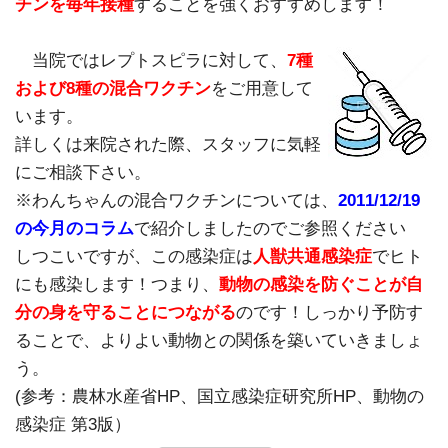
チンを毎年接種
することを強くおすすめします！
当院ではレプトスピラに対して、
7種
および8種の混合ワクチン
をご用意して
います。
詳しくは来院された際、スタッフに気軽
にご相談下さい。
※わんちゃんの混合ワクチンについては、
2011/12/19
の今月のコラム
で紹介しましたのでご参照ください
しつこいですが、この感染症は
人獣共通感染症
でヒト
にも感染します！つまり、
動物の感染を防ぐことが自
分の身を守ることにつながる
のです！しっかり予防す
ることで、よりよい動物との関係を築いていきましょ
う。
(参考：農林水産省HP、国立感染症研究所HP、動物の
感染症 第3版）