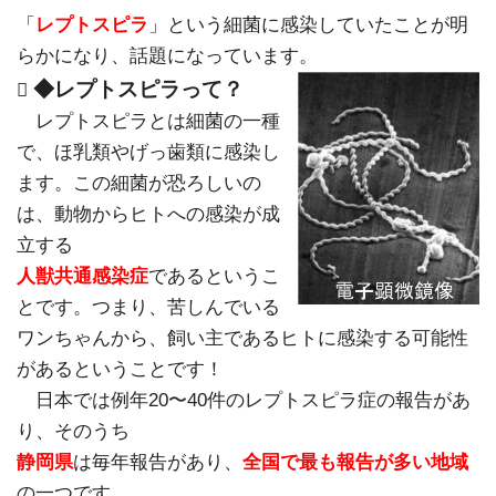
「
レプトスピラ
」という細菌に感染していたことが明
らかになり、話題になっています。
◆レプトスピラって？

レプトスピラとは細菌の一種
で、ほ乳類やげっ歯類に感染し
ます。この細菌が恐ろしいの
は、動物からヒトへの感染が成
立する
人獣共通感染症
であるというこ
とです。つまり、苦しんでいる
ワンちゃんから、飼い主であるヒトに感染する可能性
があるということです！
日本では例年20〜40件のレプトスピラ症の報告があ
り、そのうち
静岡県
は毎年報告があり、
全国で最も報告が多い地域
の一つです。