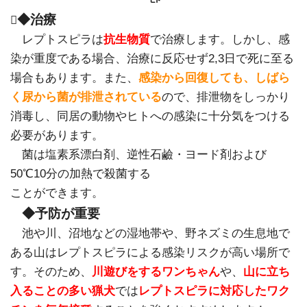
◆治療

レプトスピラは
抗生物質
で治療します。しかし、感
染が重度である場合、治療に反応せず2,3日で死に至る
場合もあります。また、
感染から回復しても、しばら
く尿から菌が排泄されている
ので、排泄物をしっかり
消毒し、同居の動物やヒトへの感染に十分気をつける
必要があります。
菌は塩素系漂白剤、逆性石鹼・ヨード剤および
50℃10分の加熱で殺菌する
ことができます。
◆予防が重要
池や川、沼地などの湿地帯や、野ネズミの生息地で
ある山はレプトスピラによる感染リスクが高い場所で
す。そのため、
川遊びをするワンちゃん
や、
山に立ち
入ることの多い猟犬
では
レプトスピラに対応したワク