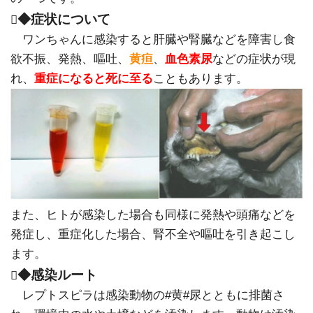
◆症状について

ワンちゃんに感染すると肝臓や腎臓などを障害し食
欲不振、発熱、嘔吐、
黄疸
、
血色素尿
などの症状が現
れ、
重症になると死に至る
こともあります。
また、ヒトが感染した場合も同様に発熱や頭痛などを
発症し、重症化した場合、腎不全や嘔吐を引き起こし
ます。
◆感染ルート

レプトスピラは感染動物の#黄#尿とともに排菌さ