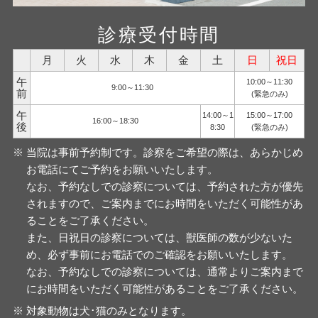
診療受付時間
月
火
水
木
金
土
日
祝日
午
10:00～11:30
9:00～11:30
前
(緊急のみ)
午
14:00～1
15:00～17:00
16:00～18:30
後
8:30
(緊急のみ)
当院は事前予約制です。診察をご希望の際は、あらかじめ
お電話にてご予約をお願いいたします。
なお、予約なしでの診察については、予約された方が優先
されますので、ご案内までにお時間をいただく可能性があ
ることをご了承ください。
また、日祝日の診察については、獣医師の数が少ないた
め、必ず事前にお電話でのご確認をお願いいたします。
なお、予約なしでの診察については、通常よりご案内まで
にお時間をいただく可能性があることをご了承ください。
対象動物は犬･猫のみとなります。